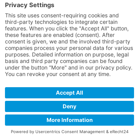
Diese Webseite verwendet die sog. „G +1“-Schaltfläche
des sozialen Netzwerkes Google Plus, welches von der
Google Inc., 1600 Amphitheatre Parkway, Mountain View,
CA 94043, United States betrieben wird („Google“). Die
Schaltfläche ist an dem Zeichen „G +1“ zu erkennen.
Wenn Sie bei Google Plus registriert sind, können Sie mit
der „G +1“ Schaltfläche Ihr Interesse an unserer Webseite
ausdrücken und Inhalte von unserer Webseite auf Google
Plus teilen. In dem Falle speichert Google sowohl die
Information, dass Sie für einen unserer Inhalte ein „G +1“
gegeben haben, als auch Informationen über die Seite,
die Sie dabei angesehen haben. Ihre „G +1“ können
möglicherweise zusammen mit Ihrem Namen (ggf. auch
mit Foto - soweit vorhanden) bei Google Plus in weiteren
Google-Diensten, wie der Google Suche oder Ihrem
Google-Profil, eingeblendet werden. Zweck und Umfang
der Datenerhebung und die weitere Verarbeitung und
Nutzung der Daten durch Google sowie Ihre
diesbezüglichen Rechte und Einstellungsmöglichkeiten
zum Schutz Ihrer Privatsphäre entnehmen Sie bitte
Googles Datenschutzhinweisen:
https://www.google.com/intl/de/policies/privacy/