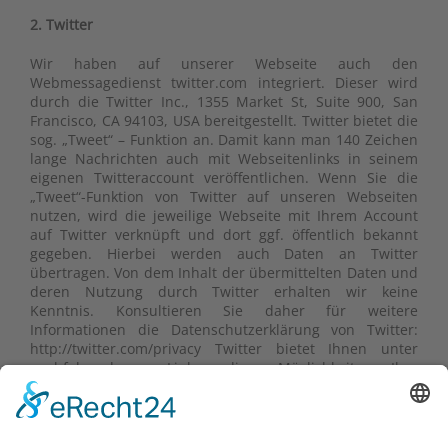
2. Twitter
Wir haben auf unserer Webseite auch den
Webmessagedienst twitter.com integriert. Dieser wird
durch die Twitter Inc., 1355 Market St, Suite 900, San
Francisco, CA 94103, USA bereitgestellt. Twitter bietet die
sog. „Tweet“ – Funktion an. Damit kann man 140 Zeichen
lange Nachrichten auch mit Webseitenlinks in seinem
eigenen Twitteraccount veröffentlichen. Wenn Sie die
„Tweet“-Funktion von Twitter auf unseren Webseiten
nutzen, wird die jeweilige Webseite mit Ihrem Account
auf Twitter verknüpft und dort ggf. öffentlich bekannt
gegeben. Hierbei werden auch Daten an Twitter
übertragen. Von dem Inhalt der übermittelten Daten und
deren Nutzung durch Twitter erhalten wir keine
Kenntnis. Konsultieren Sie daher für weitere
Informationen die Datenschutzerklärung von Twitter:
http://twitter.com/privacy Twitter bietet Ihnen unter
nachfolgendem Link die Möglichkeit, Ihre
Datenschutzeinstellungen selbst festzulegen:
http://twitter.com/account/settings.
3. Google +1