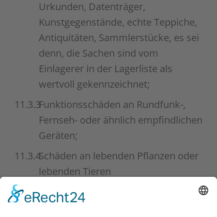
Urkunden, Datenträger,
Kunstgegenstände, echte Teppiche,
Antiquitäten, Sammlerstücke, es sei
denn, die Sachen sind vom
Einlagerer in der Lagerliste als
wertvoll gekennzeichnet;
11.3.3
Funktionsschäden an Rundfunk-,
Fernseh- oder ähnlich empfindlichen
Geräten;
11.3.4
Schäden an lebenden Pflanzen oder
lebenden Tieren
11.4
Der Lagerhalter kann sich auf die
Haftungsausschlüsse nach Ziffer