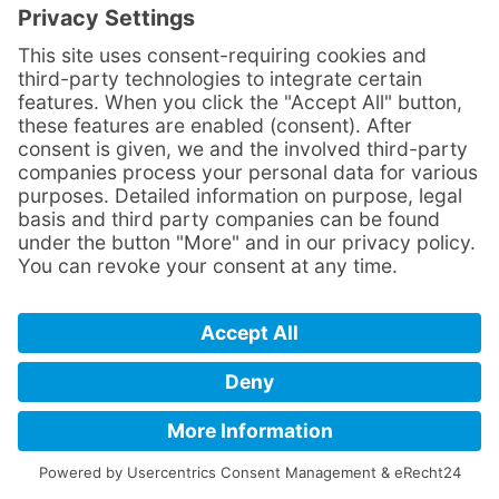
11.2 und Ziffer 11.3 nicht berufen,
sofern ihn am Schaden der Vorwurf
der Fahrlässigkeit oder des
Vorsatzes trifft. Auf die in 3.
enthaltene Hinweispflicht des
Einlagerers wird ausdrücklich
hingewiesen.
12. HAFTUNGSBESCHRÄNKUNGEN
12.1
Güterschäden
12.1.1
Der Einlagerer hat den Wert des
Lagergutes bei Abschluss des
Lagervertrages anzugeben. Die