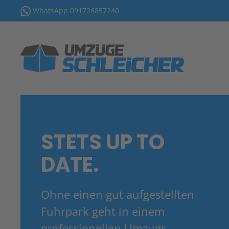
WhatsApp 091726857240
Skip to main content
STETS UP TO
DATE.
Ohne einen gut aufgestellten
Fuhrpark geht in einem
professionellen Umzugs­