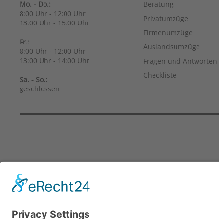
Mo. - Do.:
Beratung
8:00 Uhr - 12:00 Uhr
Privatumzüge
13:00 Uhr - 15:00 Uhr
Firmenumzüge
Fr.:
Auslandsumzüge
8:00 Uhr - 12:00 Uhr
13:00 Uhr - 14:00 Uhr
Fragen und Antworten
Checkliste
Sa. - So.:
geschlossen
Impressum
Datensc
Umzüge Schleicher GmbH - Ihr Um