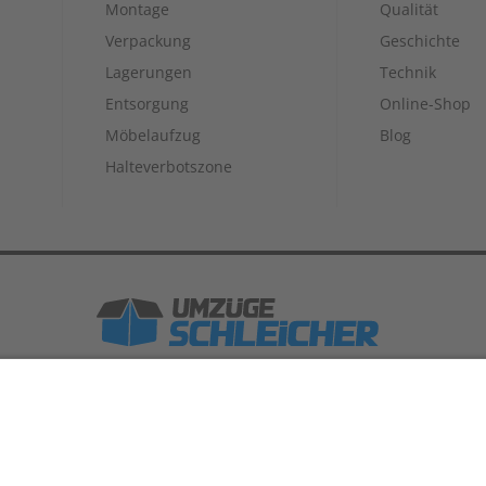
Montage
Qualität
Verpackung
Geschichte
Lagerungen
Technik
Entsorgung
Online-Shop
Möbelaufzug
Blog
Halteverbotszone
umzuege-schleicher.de
Über uns
Technik
hutz
AGBs
Lagerbedingungen
Haftung
zugsfachbetrieb im Landkreis Roth, Stadt Schwabach und Landkr