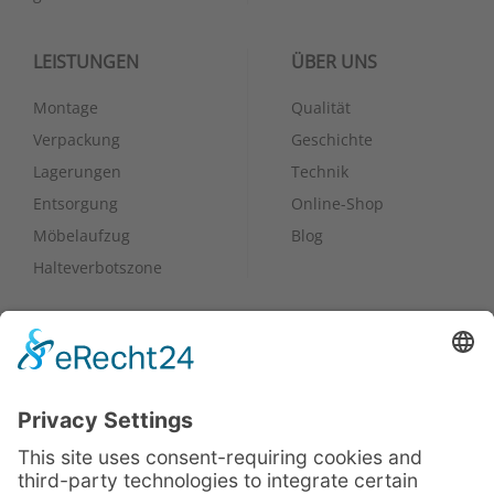
LEISTUNGEN
ÜBER UNS
Montage
Qualität
Verpackung
Geschichte
Lagerungen
Technik
Entsorgung
Online-Shop
Möbelaufzug
Blog
Halteverbotszone